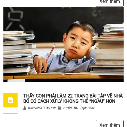
Xem thêm
THẤY CON PHẢI LÀM 22 TRANG BÀI TẬP VỀ NHÀ,
BỐ CÓ CÁCH XỬ LÝ KHÔNG THỂ “NGẦU” HƠN
KINHNGHIEMQUY
20/09
DẠY CON
Xem thêm