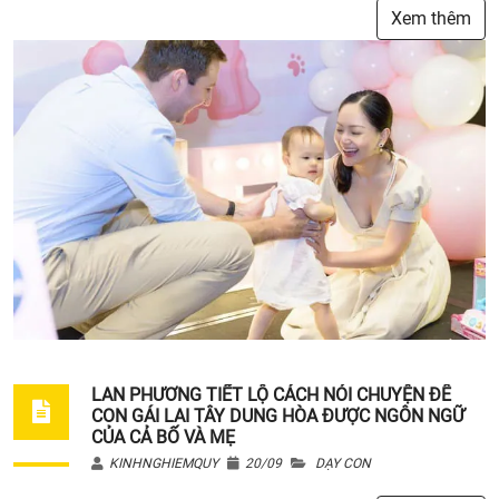
Xem thêm
LAN PHƯƠNG TIẾT LỘ CÁCH NÓI CHUYỆN ĐỂ
CON GÁI LAI TÂY DUNG HÒA ĐƯỢC NGÔN NGỮ
CỦA CẢ BỐ VÀ MẸ
KINHNGHIEMQUY
20/09
DẠY CON