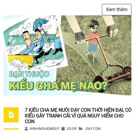
Xem thêm
7 KIỂU CHA MẸ NUÔI DẠY CON THỜI HIỆN ĐẠI, CÓ
KIỂU GÂY TRANH CÃI VÌ QUÁ NGUY HIỂM CHO
CON
KINHNGHIEMQUY
20/09
DẠY CON