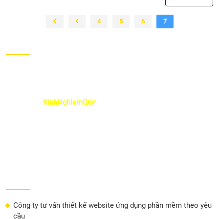
4
5
6
7
LỜI NGỎ
Học hỏi từ những sai lầm của bạn. Mọi người đều mắc sai lầm,
nhưng cách bạn đối phó với chúng là điều quan trọng. Hãy học
hỏi từ sai lầm của bạn và sử dụng chúng như một cơ hội để
phát triển.
KinhNghiemQuy
chia sẽ kinh nghiệm làm mẹ, kinh
nghiệm chăm sóc e bé, kinh nghiệm gia đình, kinh nghiệm tài
chính, kinh nghiệm giáo dục con, kinh nghiệm thú cưng, kinh
nghiệm trong cuộc sống giúp bạn tránh được những sai lầm.
Nếu bạn thấy thông tin hữu ích bằng việc click vào các quảng
cáo trên website là bạn đã ủng hộ cho đội ngũ của chúng tôi.
Xin chân thành cám ơn.
LIÊN KẾT HAY
Công ty tư vấn thiết kế website ứng dụng phần mềm theo yêu
cầu