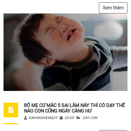
Xem thêm
BỐ MẸ CỨ MẮC 5 SAI LẦM NÀY THÌ CÓ DẠY THẾ
NÀO CON CŨNG NGÀY CÀNG HƯ
KINHNGHIEMQUY
20/09
DẠY CON