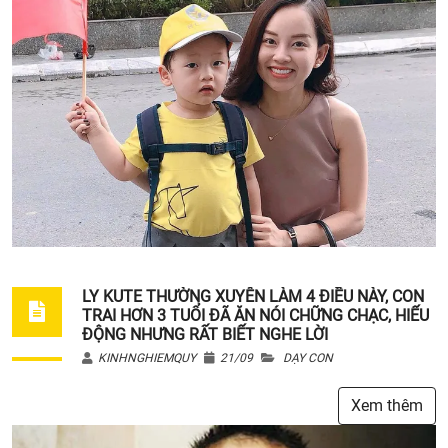
LY KUTE THƯỜNG XUYÊN LÀM 4 ĐIỀU NÀY, CON
TRAI HƠN 3 TUỔI ĐÃ ĂN NÓI CHỮNG CHẠC, HIẾU
ĐỘNG NHƯNG RẤT BIẾT NGHE LỜI
KINHNGHIEMQUY
21/09
DẠY CON
Xem thêm