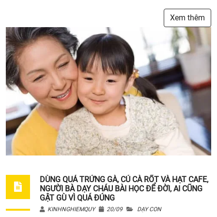
Xem thêm
DÙNG QUẢ TRỨNG GÀ, CỦ CÀ RỐT VÀ HẠT CAFE,
NGƯỜI BÀ DẠY CHÁU BÀI HỌC ĐỂ ĐỜI, AI CŨNG
GẬT GÙ VÌ QUÁ ĐÚNG
KINHNGHIEMQUY
20/09
DẠY CON