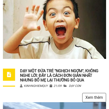
DẠY MỘT ĐỨA TRẺ "NGHỊCH NGỢM", KHÔNG
NGHE LỜI: ĐÂY LÀ CÁCH ĐƠN GIẢN NHẤT
NHƯNG BỐ MẸ LẠI THƯỜNG BỎ QUA
KINHNGHIEMQUY
21/09
DẠY CON
Xem thêm