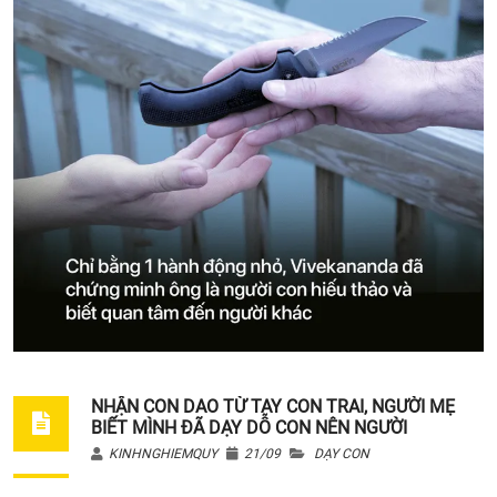
NHẬN CON DAO TỪ TAY CON TRAI, NGƯỜI MẸ
BIẾT MÌNH ĐÃ DẠY DỖ CON NÊN NGƯỜI
KINHNGHIEMQUY
21/09
DẠY CON