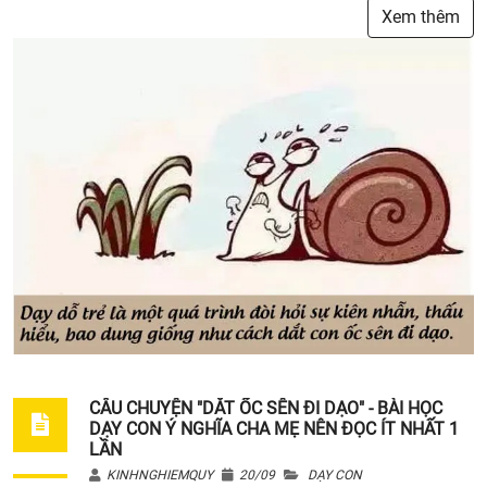
Xem thêm
CÂU CHUYỆN "DẮT ỐC SÊN ĐI DẠO" - BÀI HỌC
DẠY CON Ý NGHĨA CHA MẸ NÊN ĐỌC ÍT NHẤT 1
LẦN
KINHNGHIEMQUY
20/09
DẠY CON