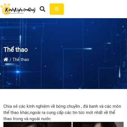
Thể thao
Thể thao
Chia sẻ các kinh nghiệm về bóng chuyền , đá banh và các môn
thể thao khác,ngoài ra cung cấp các tin tức mới nhất về thể
thao trong và ngoài nước