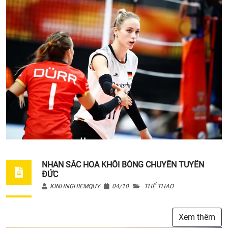
NHAN SẮC HOA KHÔI BÓNG CHUYỀN TUYỂN
ĐỨC
KINHNGHIEMQUY
04/10
THỂ THAO
Xem thêm