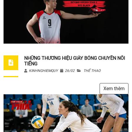
NHỮNG THƯƠNG HIỆU GIÀY BÓNG CHUYỀN NỔI
TIẾNG
KINHNGHIEMQUY
26/02
THỂ THAO
Xem thêm