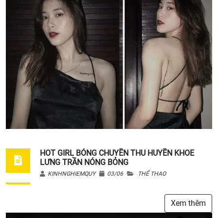
HOT GIRL BÓNG CHUYỀN THU HUYỀN KHOE
LƯNG TRẦN NÓNG BỎNG
KINHNGHIEMQUY
03/06
THỂ THAO
Xem thêm