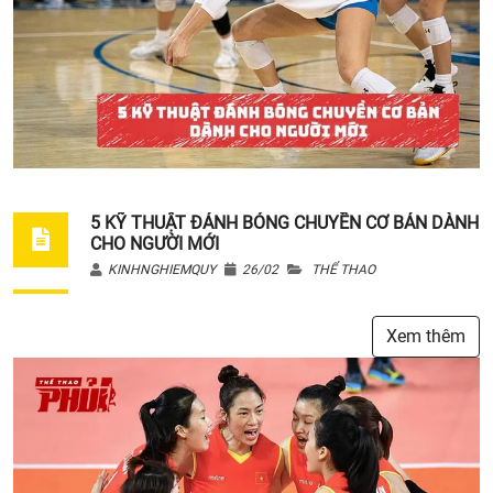
5 KỸ THUẬT ĐÁNH BÓNG CHUYỀN CƠ BẢN DÀNH
CHO NGƯỜI MỚI
KINHNGHIEMQUY
26/02
THỂ THAO
Xem thêm