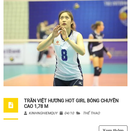
TRẦN VIỆT HƯƠNG HOT GIRL BÓNG CHUYỀN
CAO 1,78 M
KINHNGHIEMQUY
04/10
THỂ THAO
Xem thêm