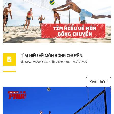
TÌM HIỂU VỀ MÔN BÓNG CHUYỀN.
KINHNGHIEMQUY
26/02
THỂ THAO
Xem thêm