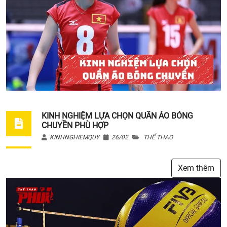
KINH NGHIỆM LỰA CHỌN QUẦN ÁO BÓNG
CHUYỀN PHÙ HỢP
KINHNGHIEMQUY
26/02
THỂ THAO
Xem thêm