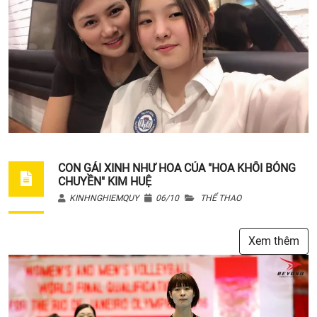
CON GÁI XINH NHƯ HOA CỦA "HOA KHÔI BÓNG
CHUYỀN" KIM HUỆ
KINHNGHIEMQUY
06/10
THỂ THAO
Xem thêm