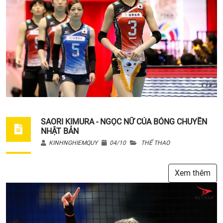
SAORI KIMURA - NGỌC NỮ CỦA BÓNG CHUYỀN
NHẬT BẢN
KINHNGHIEMQUY
04/10
THỂ THAO
Xem thêm