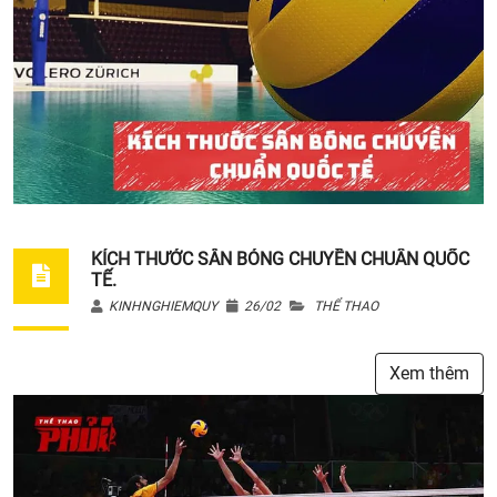
KÍCH THƯỚC SÂN BÓNG CHUYỀN CHUẨN QUỐC
TẾ.
KINHNGHIEMQUY
26/02
THỂ THAO
Xem thêm