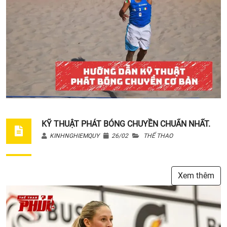
KỸ THUẬT PHÁT BÓNG CHUYỀN CHUẨN NHẤT.
KINHNGHIEMQUY
26/02
THỂ THAO
Xem thêm