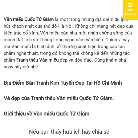
1.
XEM
Địa
NHANH
Điểm
Văn miếu Quốc Tử Giám
là một trong những địa điểm du lịch
Bán
hút khách nhất của thủ đô Hà Nội. Không chỉ mang nét đẹp của
Tran
kiến trúc cổ kính, Văn miếu còn như một nhân chứng sống của
Kim
mảnh đất lịch sử Thăng Long ngàn năm văn hiến. Chính vì vậy
Tuyế
mà Văn miếu là hình ảnh rất thường xuất hiện trong các tác
Đẹp
phẩm nghệ thuật, trong đó không thể không kể đến những tác
Tại
phẩm
Tranh thêu Văn miếu
đẹp và độc đáo. Cùng khám phá
Hồ
ngay bây giờ nhé.
Chí
Minh
Địa Điểm Bán Tranh Kim Tuyến Đẹp Tại Hồ Chí Minh
2. Vẻ
đẹp
Vẻ đẹp của Tranh thêu Văn miếu Quốc Tử Giám.
của
Tran
Giới thiệu về Văn miếu Quốc Tử Giám.
thêu
Văn
miếu
Nếu bạn thấy hữu ích hãy chia sẻ
Quốc