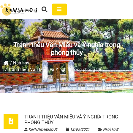
Tranh thêu Văn Miếu và Ý nghĩa trong
phong thủy
Nhà hay
Tranh thêu Văn Miếu và Ý nghĩa trong phong thủy
TRANH THÊU VĂN MIẾU VÀ Ý NGHĨA TRONG
PHONG THỦY
KINHNGHIEMQUY
12/05/2021
NHÀ HAY