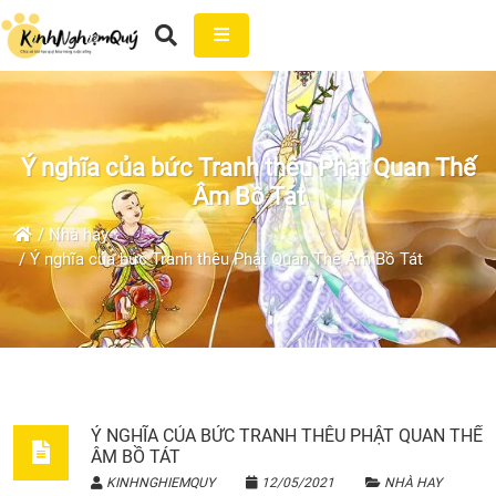
Ý nghĩa của bức Tranh thêu Phật Quan Thế
Âm Bồ Tát
Nhà hay
Ý nghĩa của bức Tranh thêu Phật Quan Thế Âm Bồ Tát
Ý NGHĨA CỦA BỨC TRANH THÊU PHẬT QUAN THẾ
ÂM BỒ TÁT
KINHNGHIEMQUY
12/05/2021
NHÀ HAY