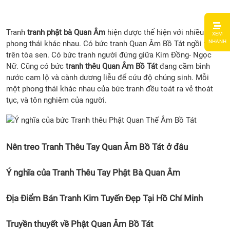
1.
Tranh
tranh phật bà Quan Âm
hiện được thể hiện với nhiều
XEM
Nên
NHANH
phong thái khác nhau. Có bức tranh Quan Âm Bồ Tát ngồi thiền
treo
trên tòa sen. Có bức tranh người đứng giữa Kim Đồng- Ngọc
Tran
Nữ. Cũng có bức
tranh thêu Quan Âm Bồ Tát
đang cầm bình
Thêu
nước cam lộ và cành dương liễu để cứu độ chúng sinh. Mỗi
Tay
một phong thái khác nhau của bức tranh đều toát ra vẻ thoát
Quan
tục, và tôn nghiêm của người.
Âm
Bồ
Tát ở
đâu
Nên treo Tranh Thêu Tay Quan Âm Bồ Tát ở đâu
2. Ý
nghĩ
Ý nghĩa của Tranh Thêu Tay Phật Bà Quan Âm
của
Tran
Thêu
Địa Điểm Bán Tranh Kim Tuyến Đẹp Tại Hồ Chí Minh
Tay
Phật
Truyền thuyết về Phật Quan Âm Bồ Tát
Bà