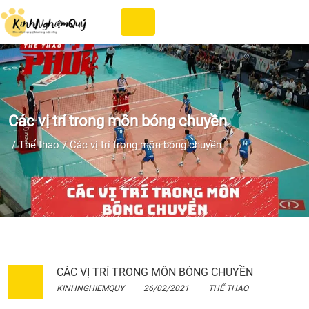
Các vị trí trong môn bóng chuyền
Thể thao
Các vị trí trong môn bóng chuyền
CÁC VỊ TRÍ TRONG MÔN BÓNG CHUYỀN
KINHNGHIEMQUY
26/02/2021
THỂ THAO