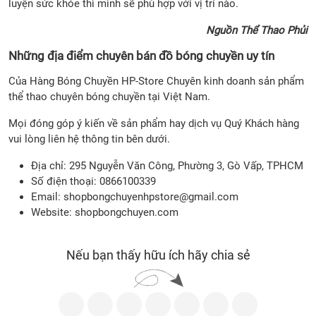
luyện sức khỏe thì mình sẽ phù hợp với vị trí nào.
Nguồn Thể Thao Phủi
Những địa điểm chuyên bán đồ bóng chuyền uy tín
Của Hàng Bóng Chuyền HP-Store Chuyên kinh doanh sản phẩm
thể thao chuyên bóng chuyền tại Việt Nam.
Mọi đóng góp ý kiến về sản phẩm hay dịch vụ Quý Khách hàng
vui lòng liên hệ thông tin bên dưới.
Địa chỉ: 295 Nguyễn Văn Công, Phường 3, Gò Vấp, TPHCM
Số điện thoại: 0866100339
Email:
shopbongchuyenhpstore@gmail.com
Website: shopbongchuyen.com
Nếu bạn thấy hữu ích hãy chia sẻ